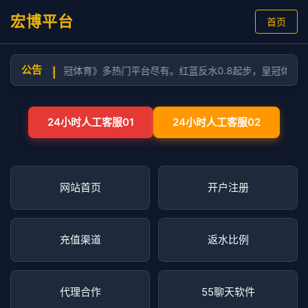
宏博平台
首页
公告
-利博-AG-皇冠体育》多热门平台尽有。红蓝反水0.8起步，皇冠体育2
|
24小时人工客服01
24小时人工客服02
网站首页
开户注册
充值渠道
返水比例
代理合作
55聊天软件