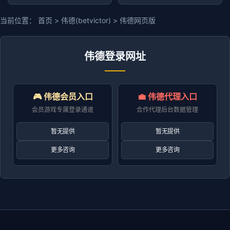
当前位置：
首页 >
伟德(betvictor)
> 伟德网页版
伟德登录网址
🎮 伟德会员入口
💼 伟德代理入口
会员游戏专属登录通道
合作代理后台数据管理
暂无提供
暂无提供
更多咨询
更多咨询