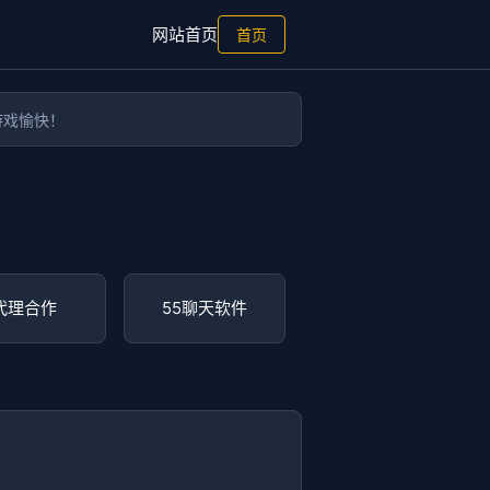
网站首页
首页
戏愉快！
代理合作
55聊天软件