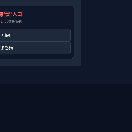
伟德代理入口
理后台数据管理
暂无提供
更多咨询