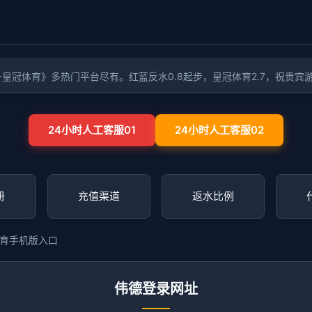
皇冠体育》多热门平台尽有。红蓝反水0.8起步，皇冠体育2.7，祝贵宾游
24小时人工客服01
24小时人工客服02
册
充值渠道
返水比例
体育手机版入口
伟德登录网址