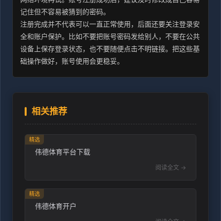
记住但不容易被猜到的密码。
注册完成并不代表可以一直正常使用，后面还要关注登录安
全和账户保护。比如不要把账号密码发给别人，不要在公共
设备上保存登录状态，也不要随便点击不明链接。把这些基
础操作做好，账号使用会更稳妥。
相关推荐
精选
伟德体育平台下载
阅读全文 →
精选
伟德体育开户