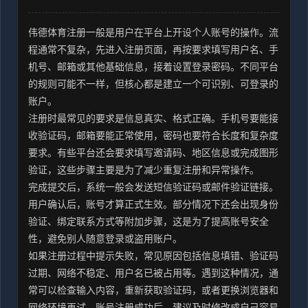
伟德体育注册一般是用户在平台上开设个人账号的操作。流
程通常不复杂，先进入注册页面，再按要求填写用户名、手
机号、邮箱或其他基础信息，接着设置登录密码。不同平台
的规则可能不一样，但核心都是建立一个可识别、可登录的
账户。
注册时最常见的要求是信息真实、格式正确。手机号要能接
收验证码，邮箱要能正常使用，密码也要符合长度和复杂度
要求。有些平台还会要求填写邀请码、地区信息或完成图形
验证，这些步骤主要是为了减少重复注册和异常操作。
完成提交后，系统一般会发送短信验证码或邮件验证链接。
用户确认后，账号才算正式生效。部分情况下还会出现身份
验证、绑定联系方式等附加步骤，这是为了提高账号安全
性，避免别人随意登录或盗用账户。
如果注册过程中提示失败，常见原因包括信息填错、验证码
过期、网络不稳定、用户名已被占用等。遇到这种情况，通
常可以检查输入内容，重新获取验证码，或者更换浏览器和
网络环境再试。账号注册成功后，建议及时修改成自己容易