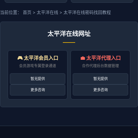
当前位置：
首页 >
太平洋在线
> 太平洋在线密码找回教程
太平洋在线网址
🎮 太平洋会员入口
💼 太平洋代理入口
会员游戏专属登录通道
合作代理后台数据管理
暂无提供
暂无提供
更多咨询
更多咨询