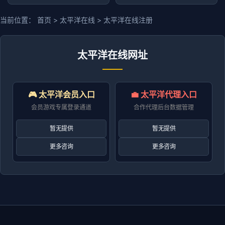
当前位置：
首页 >
太平洋在线
> 太平洋在线注册
太平洋在线网址
🎮 太平洋会员入口
💼 太平洋代理入口
会员游戏专属登录通道
合作代理后台数据管理
暂无提供
暂无提供
更多咨询
更多咨询