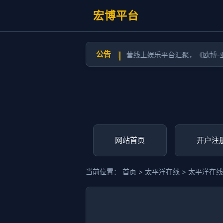
宏博平台
公告
最新通知：官方直营线上娱乐平台汇聚，《欧博-亚星-
|
网站首页
开户注
当前位置：
首页 >
太平洋在线
> 太平洋在