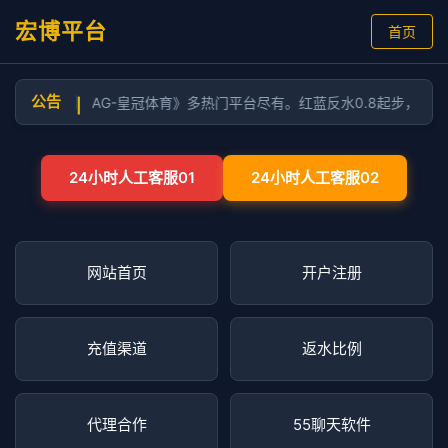
宏博平台
首页
公告
-亚星-利博-AG-皇冠体育》多热门平台尽有。红蓝反水0.8起步，皇冠
|
24小时人工客服01
24小时人工客服02
网站首页
开户注册
充值渠道
返水比例
代理合作
55聊天软件