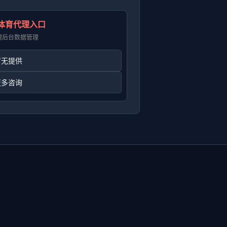
冠体育代理入口
理后台数据管理
暂无提供
更多咨询