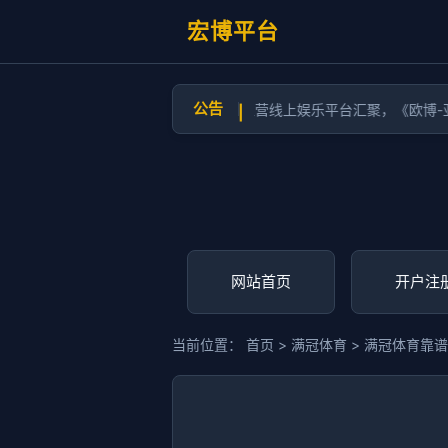
宏博平台
公告
最新通知：官方直营线上娱乐平台汇聚，《欧博-亚星
|
网站首页
开户注
当前位置：
首页 >
满冠体育
> 满冠体育靠