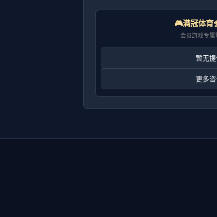
🎮满冠体育
会员游戏专属
暂无提
更多咨