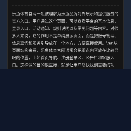
乐鱼体育官网一般被理解为乐鱼品牌对外展示和提供服务的
官方入口。用户通过这个页面，可以查看平台的基本信息、
登录入口、活动通知、规则说明以及常见问题等内容。对很
多人来说，它的作用不是单纯展示页面，而是把账号管理、
信息查询和服务引导放在一个地方，方便直接使用。\n\n从
页面结构来看，乐鱼体育官网通常会把重点内容放在比较显
眼的位置，比如首页导航、注册登录区、公告栏和客服入
口。这样做的目的很直接，就是让用户尽快找到需要的功
能，不用在多个页面之间来回切换。对于第一次接触的人来
说，清楚的导航和明确的提示，会比复杂的设计更重要。
\n\n在使用这类官网时，最先要看的通常是网址是否正确、
页面是否稳定、内容是否更新。真正的官方网站一般会有固
定域名、清晰的品牌标识和较完整的服务说明。如果页面信
息混乱、跳转过多，或者出现与官方身份不符的内容，就要
提高警惕，先核对来源再继续操作。\n\n乐鱼体育官网还常
被用来承载公告和规则说明。很多平台的活动、维护时间、
账户安全提示，都会先在官网发布。用户如果经常查看这些