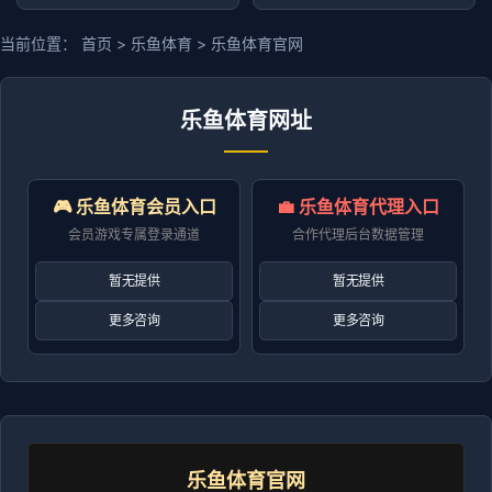
当前位置：
首页 >
乐鱼体育
> 乐鱼体育官网
乐鱼体育网址
🎮 乐鱼体育会员入口
💼 乐鱼体育代理入口
会员游戏专属登录通道
合作代理后台数据管理
暂无提供
暂无提供
更多咨询
更多咨询
乐鱼体育官网