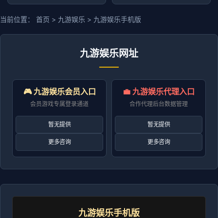
当前位置：
首页 >
九游娱乐
> 九游娱乐手机版
九游娱乐网址
🎮 九游娱乐会员入口
💼 九游娱乐代理入口
会员游戏专属登录通道
合作代理后台数据管理
暂无提供
暂无提供
更多咨询
更多咨询
九游娱乐手机版