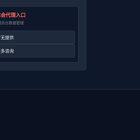
华体会代理入口
理后台数据管理
暂无提供
更多咨询