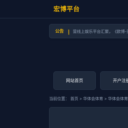
宏博平台
公告
最新通知：官方直营线上娱乐平台汇聚，《欧博-亚星
|
网站首页
开户注
当前位置：
首页 >
华体会体育
> 华体会体