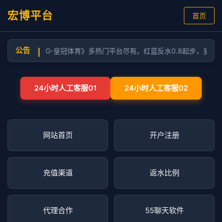
宏博平台
首页
公告
亚星-利博-AG-皇冠体育》多热门平台尽有。红蓝反水0.8起步，皇冠体
|
24小时人工客服01
24小时人工客服02
网站首页
开户注册
充值渠道
返水比例
代理合作
55聊天软件