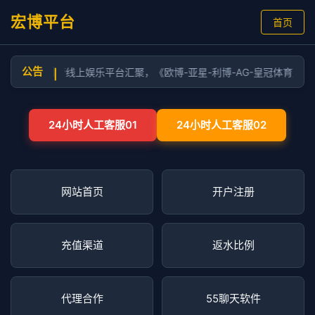
宏博平台
首页
公告
通知：官方直营线上娱乐平台汇聚，《欧博-亚星-利博-AG-皇冠体育》多
|
24小时人工客服01
24小时人工客服02
网站首页
开户注册
充值渠道
返水比例
代理合作
55聊天软件