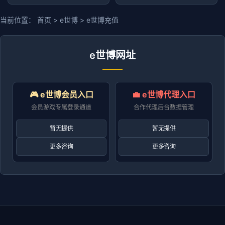
当前位置：
首页 >
e世博
> e世博充值
e世博网址
🎮 e世博会员入口
💼 e世博代理入口
会员游戏专属登录通道
合作代理后台数据管理
暂无提供
暂无提供
更多咨询
更多咨询