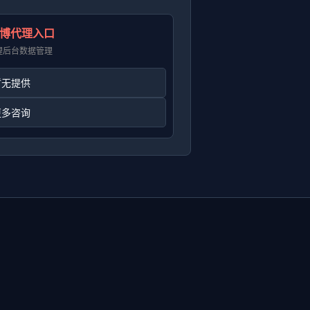
e世博代理入口
理后台数据管理
暂无提供
更多咨询