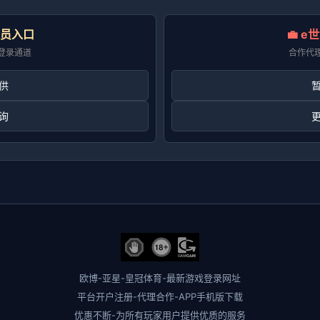
会员入口
💼 
登录通道
合作代
供
询
欧博-亚星-皇冠体育-最新游戏登录网址
平台开户注册-代理合作-APP手机版下载
优惠不断-为所有玩家用户提供优质的服务