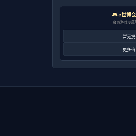
🎮 e世博
会员游戏专属
暂无提
更多咨