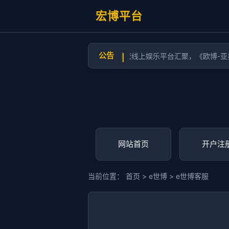
宏博平台
公告
最新通知：官方直营线上娱乐平台汇聚，《欧博-亚星-
|
网站首页
开户注
当前位置：
首页 >
e世博
> e世博客服