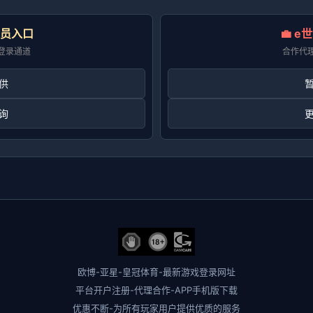
会员入口
💼 
登录通道
合作代
供
询
欧博-亚星-皇冠体育-最新游戏登录网址
平台开户注册-代理合作-APP手机版下载
优惠不断-为所有玩家用户提供优质的服务