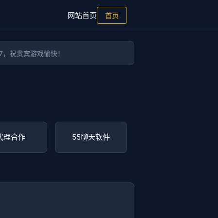
网站首页
首页
7，祝贵宾游戏愉快！
代理合作
55聊天软件