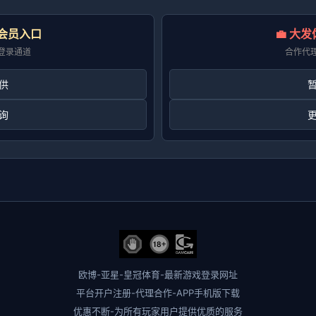
育会员入口
💼 大
登录通道
合作代
供
询
欧博-亚星-皇冠体育-最新游戏登录网址
平台开户注册-代理合作-APP手机版下载
优惠不断-为所有玩家用户提供优质的服务