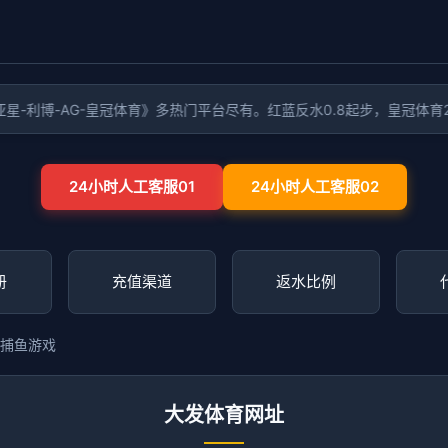
利博-AG-皇冠体育》多热门平台尽有。红蓝反水0.8起步，皇冠体育2.
24小时人工客服01
24小时人工客服02
册
充值渠道
返水比例
际捕鱼游戏
大发体育网址