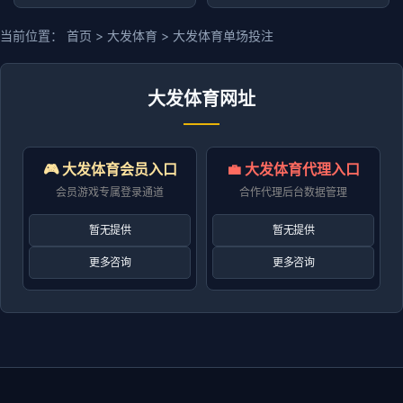
当前位置：
首页 >
大发体育
> 大发体育单场投注
大发体育网址
🎮 大发体育会员入口
💼 大发体育代理入口
会员游戏专属登录通道
合作代理后台数据管理
暂无提供
暂无提供
更多咨询
更多咨询