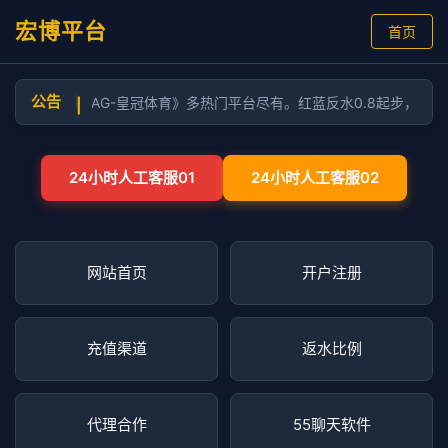
宏博平台
首页
公告
-亚星-利博-AG-皇冠体育》多热门平台尽有。红蓝反水0.8起步，皇冠
|
24小时人工客服01
24小时人工客服02
网站首页
开户注册
充值渠道
返水比例
代理合作
55聊天软件