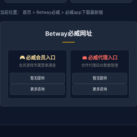
当前位置：
首页 >
Betway必威
> 必威app下载最新版
Betway必威网址
🎮 必威会员入口
💼 必威代理入口
会员游戏专属登录通道
合作代理后台数据管理
暂无提供
暂无提供
更多咨询
更多咨询