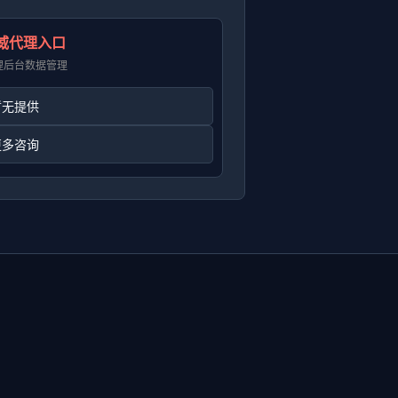
必威代理入口
理后台数据管理
暂无提供
更多咨询