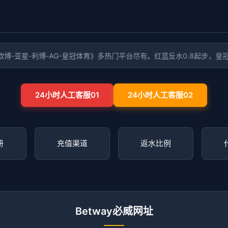
亚星-利博-AG-皇冠体育》多热门平台尽有。红蓝反水0.8起步，皇冠体
24小时人工客服01
24小时人工客服02
册
充值渠道
返水比例
Betway必威网址