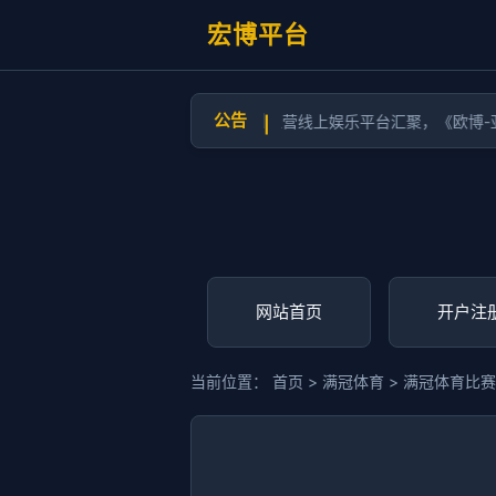
宏博平台
公告
最新通知：官方直营线上娱乐平台汇聚，《欧博-亚星
|
网站首页
开户注
当前位置：
首页 >
满冠体育
> 满冠体育比