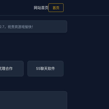
网站首页
首页
.7，祝贵宾游戏愉快！
代理合作
55聊天软件