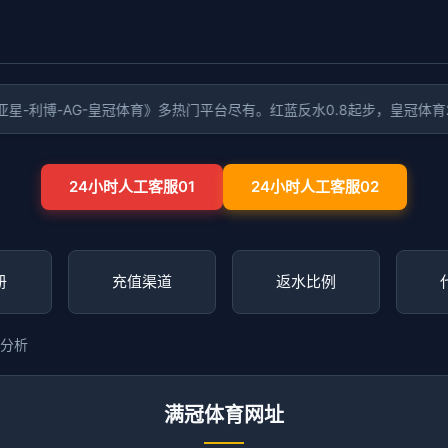
-利博-AG-皇冠体育》多热门平台尽有。红蓝反水0.8起步，皇冠体育2
24小时人工客服01
24小时人工客服02
册
充值渠道
返水比例
赛分析
满冠体育网址