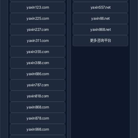
yaxin123.com
yaxin557.net
yaxin225.com
yaxin66.net
yaxin227.com
yaxin868.net
yaxin311.com
更多咨询平台
yaxin355.com
yaxin388.com
yaxin686.com
yaxin787.com
yaxin818.com
yaxin868.com
yaxin878.com
yaxin998.com