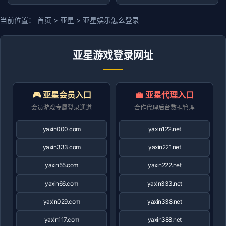
当前位置：
首页 >
亚星
> 亚星娱乐怎么登录
亚星游戏登录网址
🎮 亚星会员入口
💼 亚星代理入口
会员游戏专属登录通道
合作代理后台数据管理
yaxin000.com
yaxin122.net
yaxin333.com
yaxin221.net
yaxin55.com
yaxin222.net
yaxin66.com
yaxin333.net
yaxin029.com
yaxin338.net
yaxin117.com
yaxin388.net