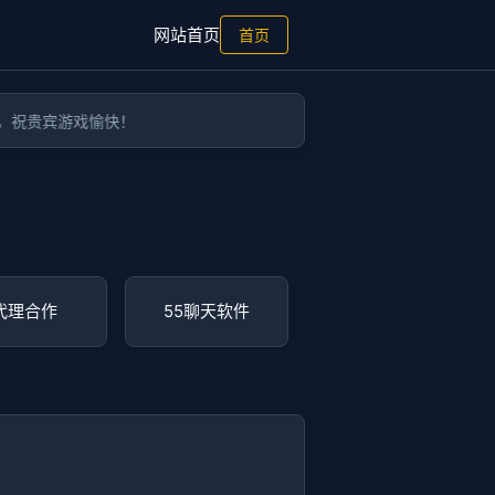
网站首页
首页
，祝贵宾游戏愉快！
代理合作
55聊天软件