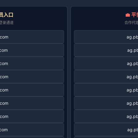
会员入口
💼 
登录通道
合作代
.com
ag.p
.com
ag.p
.com
ag.p
.com
ag.p
.com
ag.p
.com
ag.p
.com
ag.p
.com
ag.p