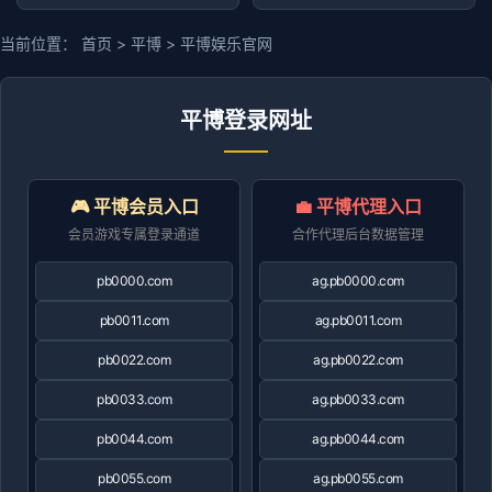
当前位置：
首页 >
平博
> 平博娱乐官网
平博登录网址
🎮 平博会员入口
💼 平博代理入口
会员游戏专属登录通道
合作代理后台数据管理
pb0000.com
ag.pb0000.com
pb0011.com
ag.pb0011.com
pb0022.com
ag.pb0022.com
pb0033.com
ag.pb0033.com
pb0044.com
ag.pb0044.com
pb0055.com
ag.pb0055.com