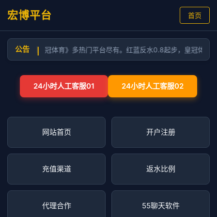
宏博平台
首页
公告
-利博-AG-皇冠体育》多热门平台尽有。红蓝反水0.8起步，皇冠体育2
|
24小时人工客服01
24小时人工客服02
网站首页
开户注册
充值渠道
返水比例
代理合作
55聊天软件