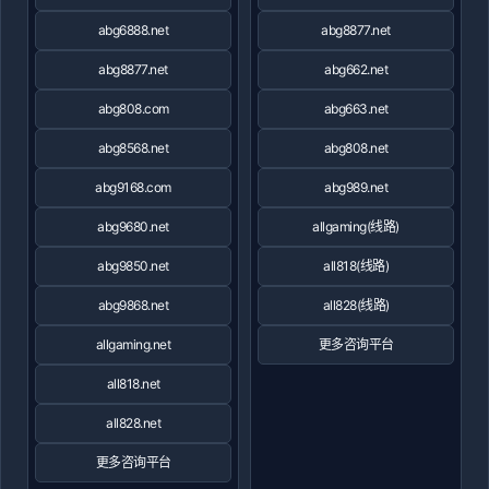
abg6888.net
abg8877.net
abg8877.net
abg662.net
abg808.com
abg663.net
abg8568.net
abg808.net
abg9168.com
abg989.net
abg9680.net
allgaming(线路)
abg9850.net
all818(线路)
abg9868.net
all828(线路)
allgaming.net
更多咨询平台
all818.net
all828.net
更多咨询平台