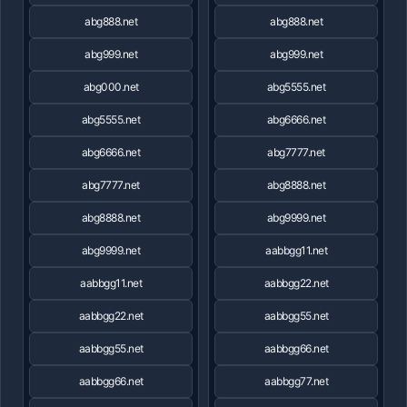
abg888.net
abg888.net
abg999.net
abg999.net
abg000.net
abg5555.net
abg5555.net
abg6666.net
abg6666.net
abg7777.net
abg7777.net
abg8888.net
abg8888.net
abg9999.net
abg9999.net
aabbgg11.net
aabbgg11.net
aabbgg22.net
aabbgg22.net
aabbgg55.net
aabbgg55.net
aabbgg66.net
aabbgg66.net
aabbgg77.net