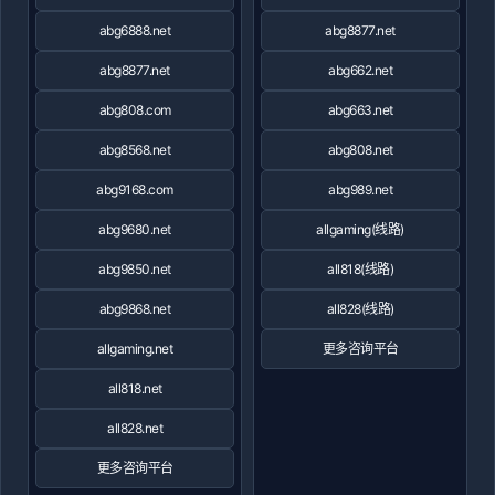
abg6888.net
abg8877.net
abg8877.net
abg662.net
abg808.com
abg663.net
abg8568.net
abg808.net
abg9168.com
abg989.net
abg9680.net
allgaming(线路)
abg9850.net
all818(线路)
abg9868.net
all828(线路)
allgaming.net
更多咨询平台
all818.net
all828.net
更多咨询平台