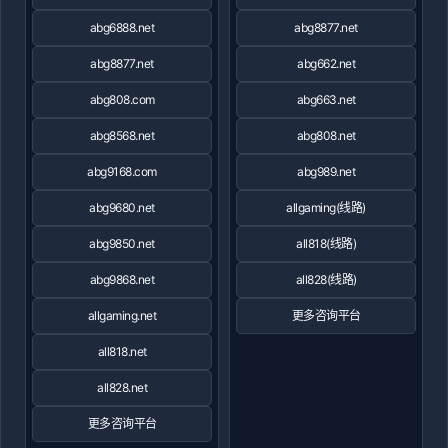
abg6888.net
abg8877.net
abg8877.net
abg662.net
abg808.com
abg663.net
abg8568.net
abg808.net
abg9168.com
abg989.net
abg9680.net
allgaming(线路)
abg9850.net
all818(线路)
abg9868.net
all828(线路)
allgaming.net
更多咨询平台
all818.net
all828.net
更多咨询平台