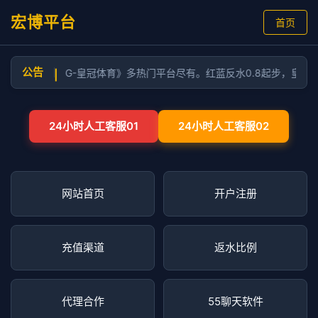
宏博平台
首页
公告
亚星-利博-AG-皇冠体育》多热门平台尽有。红蓝反水0.8起步，皇冠体
|
24小时人工客服01
24小时人工客服02
网站首页
开户注册
充值渠道
返水比例
代理合作
55聊天软件