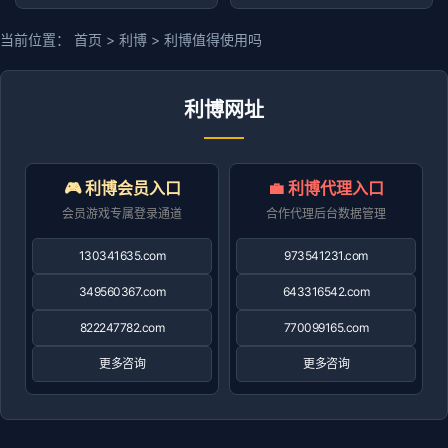
当前位置：
首页 >
利博
> 利博值得使用吗
利博网址
🎮 利博会员入口
💼 利博代理入口
会员游戏专属登录通道
合作代理后台数据管理
130341635.com
973541231.com
349560367.com
643316542.com
822247782.com
770099165.com
更多咨询
更多咨询