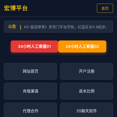
宏博平台
首页
公告
-亚星-利博-AG-皇冠体育》多热门平台尽有。红蓝反水0.8起步，皇冠
|
24小时人工客服01
24小时人工客服02
网站首页
开户注册
充值渠道
返水比例
代理合作
55聊天软件