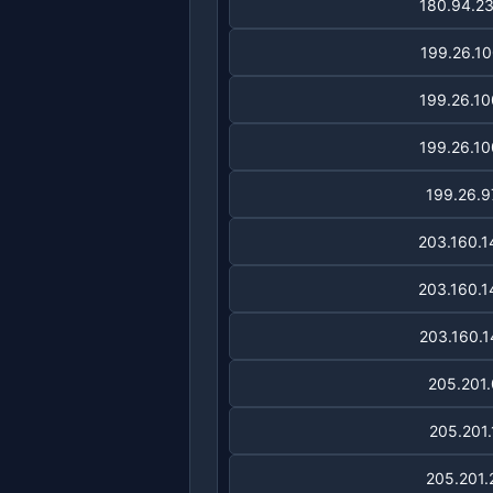
180.94.23
199.26.10
199.26.10
199.26.10
199.26.9
203.160.1
203.160.1
203.160.1
205.201.
205.201.
205.201.