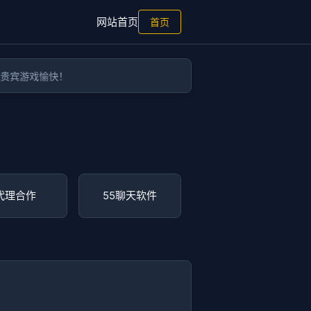
网站首页
首页
戏愉快！
代理合作
55聊天软件