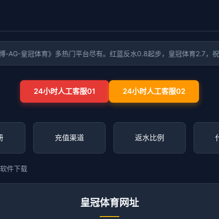
皇冠体育》多热门平台尽有。红蓝反水0.8起步，皇冠体育2.7，祝贵宾游
24小时人工客服01
24小时人工客服02
册
充值渠道
返水比例
方软件下载
皇冠体育网址