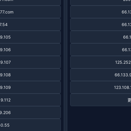
77.com
66.1
7.54
66.1
19.105
66.
19.106
66.1
19.107
125.25
19.108
66.133.
19.109
123.108
19.112
9.206
80.55