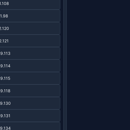
1.108
1.98
2.120
2.121
19.113
19.114
19.115
19.118
19.130
19.131
19.134