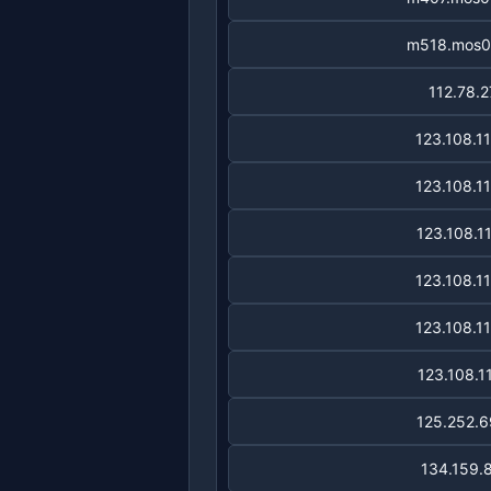
m518.mos0
112.78.2
123.108.1
123.108.1
123.108.1
123.108.1
123.108.1
123.108.1
125.252.6
134.159.