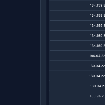
134.159.
134.159.
134.159.
134.159.
134.159.
180.94.22
180.94.22
180.94.22
180.94.2
180.94.2