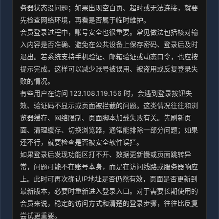
务器状态没问题；如果出现空白页、超时或无法连接，就要
先检查网络环境，再看是否属于临时维护。
会员登录过程中，账号安全也很重要。常见做法包括核对输
入内容是否准确、避免在公共设备上保存密码、登录后及时
退出。若系统支持手机验证、邮箱验证或动态口令，也应按
提示完成。这样可以减少账号被误用、被盗用或反复登录失
败的情况。
有些用户在访问 123.108.119.156 时，会遇到登录按钮失
效、验证码不显示或页面被拦截的问题。这类情况往往和浏
览器缓存、网络限制、页面脚本加载失败有关。先刷新页
面、清理缓存、切换浏览器，通常能排除一部分问题；如果
还不行，就要检查是否被安全软件误拦。
如果登录后发现功能区打不开、数据更新慢或页面跳转异
常，问题可能不在账号本身，而是在访问线路或服务器响应
上。此时可再次确认IP地址是否仍然有效，页面是否更新到
最新版本，必要时重新进入登录入口。对于需要长期使用的
会员来说，稳定的访问方式和清楚的登录步骤，往往比反复
尝试更重要。