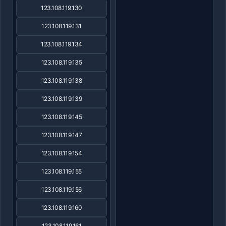
123.108.119.130
123.108.119.131
123.108.119.134
123.108.119.135
123.108.119.138
123.108.119.139
123.108.119.145
123.108.119.147
123.108.119.154
123.108.119.155
123.108.119.156
123.108.119.160
123.108.119.161