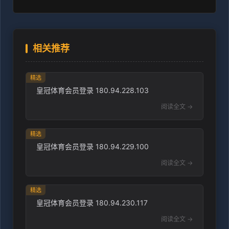
相关推荐
精选
皇冠体育会员登录 180.94.228.103
阅读全文 →
精选
皇冠体育会员登录 180.94.229.100
阅读全文 →
精选
皇冠体育会员登录 180.94.230.117
阅读全文 →