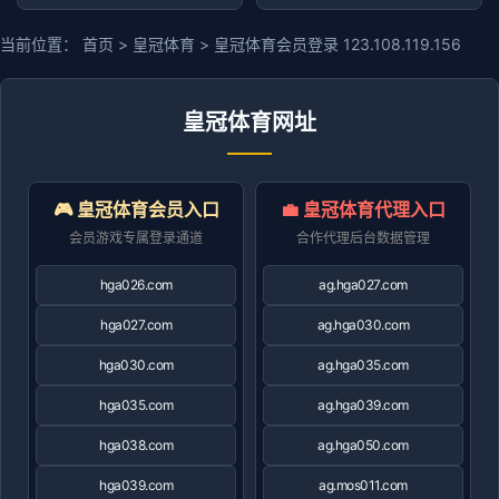
当前位置：
首页 >
皇冠体育
> 皇冠体育会员登录 123.108.119.156
皇冠体育网址
🎮 皇冠体育会员入口
💼 皇冠体育代理入口
会员游戏专属登录通道
合作代理后台数据管理
hga026.com
ag.hga027.com
hga027.com
ag.hga030.com
hga030.com
ag.hga035.com
hga035.com
ag.hga039.com
hga038.com
ag.hga050.com
hga039.com
ag.mos011.com