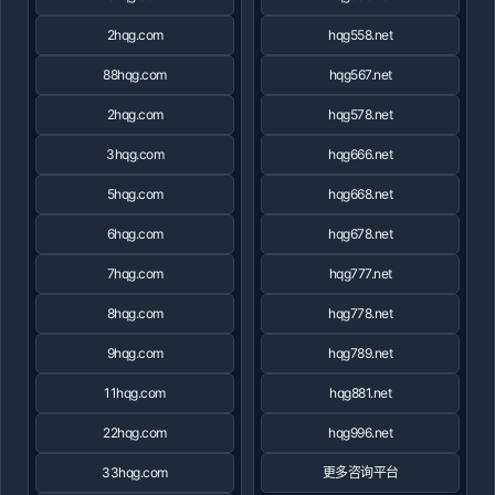
2hqg.com
hqg558.net
88hqg.com
hqg567.net
2hqg.com
hqg578.net
3hqg.com
hqg666.net
5hqg.com
hqg668.net
6hqg.com
hqg678.net
7hqg.com
hqg777.net
8hqg.com
hqg778.net
9hqg.com
hqg789.net
11hqg.com
hqg881.net
22hqg.com
hqg996.net
33hqg.com
更多咨询平台