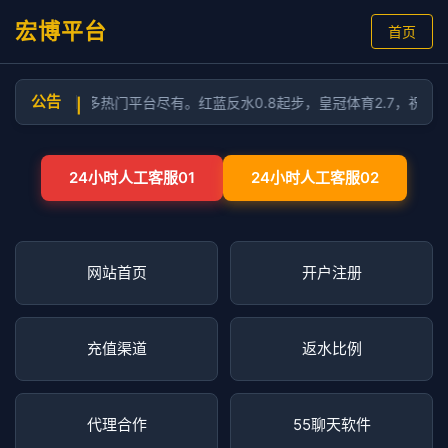
宏博平台
首页
公告
-皇冠体育》多热门平台尽有。红蓝反水0.8起步，皇冠体育2.7，祝贵
|
24小时人工客服01
24小时人工客服02
网站首页
开户注册
充值渠道
返水比例
代理合作
55聊天软件