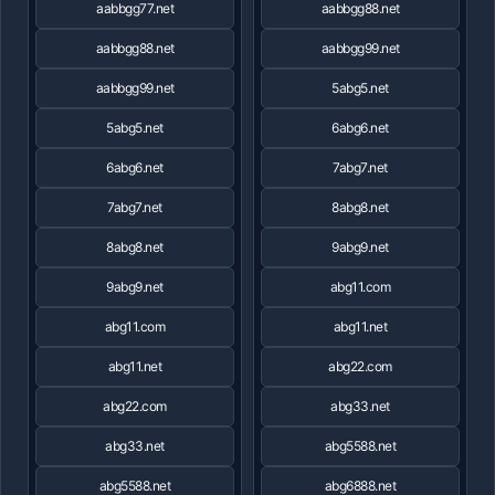
aabbgg77.net
aabbgg88.net
aabbgg88.net
aabbgg99.net
aabbgg99.net
5abg5.net
5abg5.net
6abg6.net
6abg6.net
7abg7.net
7abg7.net
8abg8.net
8abg8.net
9abg9.net
9abg9.net
abg11.com
abg11.com
abg11.net
abg11.net
abg22.com
abg22.com
abg33.net
abg33.net
abg5588.net
abg5588.net
abg6888.net