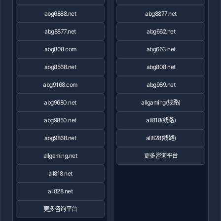
abg6888.net
abg8877.net
abg8877.net
abg662.net
abg808.com
abg663.net
abg8568.net
abg808.net
abg9168.com
abg989.net
abg9680.net
allgaming(线路)
abg9850.net
all818(线路)
abg9868.net
all828(线路)
allgaming.net
更多咨询平台
all818.net
all828.net
更多咨询平台