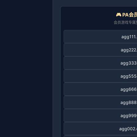
🎮 PA
会员游戏专属
agg111.
agg222.
agg333.
agg555.
agg666.
agg888.
agg999.
agg002