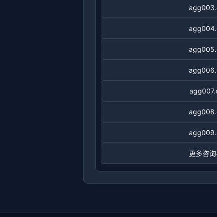
agg003
agg004
agg005
agg006
agg007
agg008
agg009
更多咨询