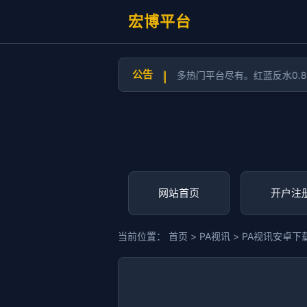
宏博平台
公告
，《欧博-亚星-欧博-AG-皇冠体育》多热门平台尽有。红蓝反水0.8起
|
网站首页
开户注
当前位置：
首页 >
PA视讯
> PA视讯安卓下