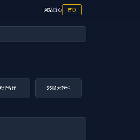
网站首页
首页
代理合作
55聊天软件